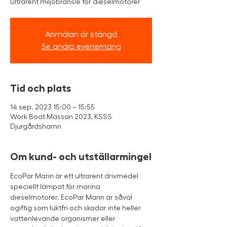
Ultrarent miljöbränsle för dieselmotorer
Anmälan är stängd
Se andra evenemang
Tid och plats
14 sep. 2023 15:00 – 15:55
Work Boat Mässan 2023, KSSS
Djurgårdshamn
Om kund- och utställarmingel
EcoPar Marin är ett ultrarent drivmedel 
speciellt lämpat för marina 
dieselmotorer. EcoPar Marin är såväl 
ogiftig som luktfri och skadar inte heller 
vattenlevande organismer eller 