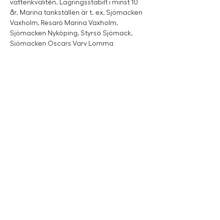
vattenkvalitén. Lagringsstabilt i minst 10 
år. Marina tankställen är t. ex, Sjömacken 
Vaxholm, Resarö Marina Vaxholm, 
Sjömacken Nyköping, Styrsö Sjömack, 
Sjömacken Oscars Varv Lomma 
Mollösundstappen, Sjömacken 
Vänersborg, Sjömacken Norsholm
Work Boat Mässan arrangeras av Team Marin
Team Marin är experten inom båtassistans och
skadeservice som jobbar lokalt över hela landet för ett
tryggt och hållbart marint liv för människor, våra hav
och sjöar.
Läs mer om Team Marin